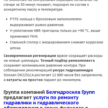
стенде за 30 минут покажет, подходит ли состав к
конкретному маслу и температуре.
PTFE-кольца с бронзовым наполнителем
выдерживают рывки давления.
V-уплотнения NBR пригодны только до +90 °C, выше
применяют FKM.
Стальной стопор с анодированием снижает коррозию
штока.
Своевременная регенерация
вдвое сокращает расходы
на новые цилиндры.
Точный подбор ремкомплекта
сохраняет номинальное давление контура. При
соблюдении рекомендаций
ресурс гидроцилиндра
Doosan DX225LCA достигает 12 000 часов без капремонта,
а
затраты на простои
падают до минимума.
Группа компаний
Белгидросила Групп
предлагает
услуги по ремонту
гидравлики и гидравлического
оборудования
в своих филиалах в