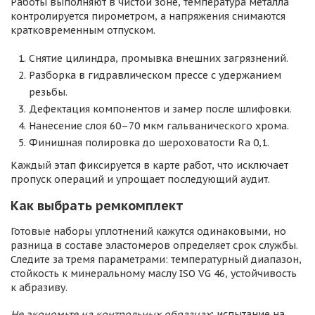
Работы выполняют в чистой зоне, температура металла
контролируется пирометром, а напряжения снимаются
кратковременным отпуском.
Снятие цилиндра, промывка внешних загрязнений.
Разборка в гидравлическом прессе с удержанием
резьбы.
Дефектация компонентов и замер после шлифовки.
Нанесение слоя 60–70 мкм гальванического хрома.
Финишная полировка до шероховатости Ra 0,1.
Каждый этап фиксируется в карте работ, что исключает
пропуск операций и упрощает последующий аудит.
Как выбрать ремкомплект
Готовые наборы уплотнений кажутся одинаковыми, но
разница в составе эластомеров определяет срок службы.
Следите за тремя параметрами: температурный диапазон,
стойкость к минеральному маслу ISO VG 46, устойчивость
к абразиву.
Не экономьте на контрольных образцах
; испытание на